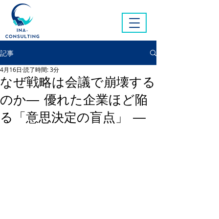
記事
4月16日
読了時間: 3分
なぜ戦略は会議で崩壊する
のか― 優れた企業ほど陥
る「意思決定の盲点」 ―